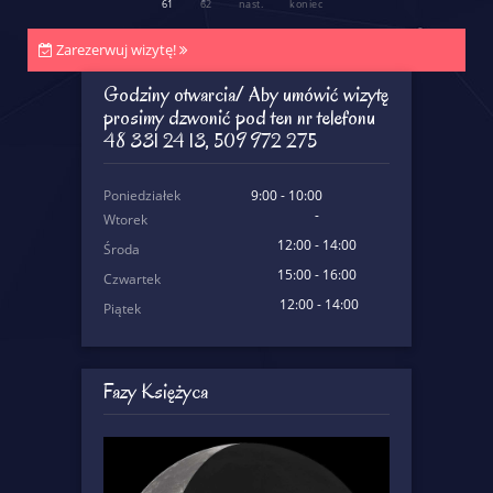
61
62
nast.
koniec
Zarezerwuj wizytę!
Godziny otwarcia/ Aby umówić wizytę
prosimy dzwonić pod ten nr telefonu
48 331 24 13, 509 972 275
Poniedziałek
9:00 - 10:00
-
Wtorek
12:00 - 14:00
Środa
15:00 - 16:00
Czwartek
12:00 - 14:00
Piątek
Fazy Księżyca