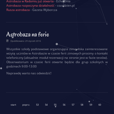
Astrobaza w Radomiu już otwarta
- Echo Dnia
Astrobaza rozpoczyna działalność
- cozadzien.pl
Rusza astrobaza
- Gazeta Wyborcza
Astrobaza na ferie
Opublikowano: 29 styczeń 2016
Wszystkie szkoły podstawowe organizujące zimowiska zainteresowane
wizytą uczniów w Astrobazie w czasie ferii zimowych prosimy o kontakt
telefoniczny (aktualnie moduł rezerwacji na stronie jest w fazie testów).
Obserwatorium w czasie ferii otwarte będzie dla grup szkolnych w
godzinach
9:00-13:00
Naprawdę warto nas odwiedzić!
start
poprz.
53
54
55
56
57
58
59
60