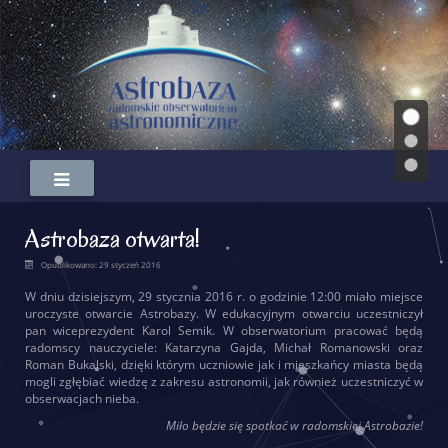
Astrobaza otwarta!
Opublikowano: 29 styczeń 2016
W dniu dzisiejszym, 29 stycznia 2016 r. o godzinie 12:00 miało miejsce
uroczyste otwarcie Astrobazy. W edukacyjnym otwarciu uczestniczył
pan wiceprezydent Karol Semik. W obserwatorium pracować będą
radomscy nauczyciele: Katarzyna Gajda, Michał Romanowski oraz
Roman Bukalski, dzięki którym uczniowie jak i mieszkańcy miasta będą
mogli zgłębiać wiedzę z zakresu astronomii, jak również uczestniczyć w
obserwacjach nieba.
Miło będzie się spotkać w radomskiej Astrobazie!