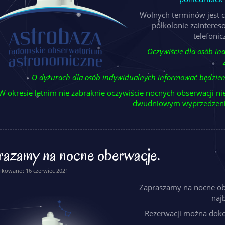
Wolnych terminów jest c
półkolonie zainteres
telefonic
Oczywiście dla osób in
O dyżurach dla osób indywidualnych informować będzi
W okresie letnim nie zabraknie oczywiście nocnych obserwacji n
dwudniowym wyprzedzen
razamy na nocne oberwacje.
ikowano: 16 czerwiec 2021
Zapraszamy na nocne obs
najb
Rezerwacji można dokon