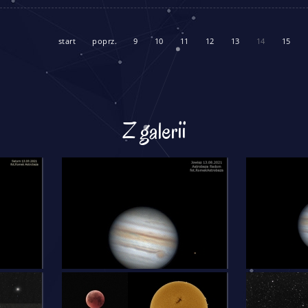
start
poprz.
9
10
11
12
13
14
15
Z galerii