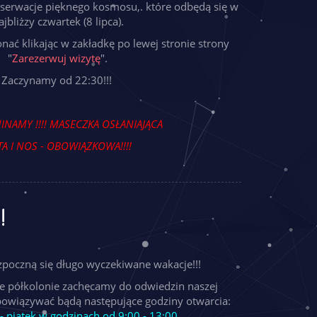
erwacje pięknego kosmosu,. które odbędą się w
ajbliżzy czwartek (8 lipca).
ać klikając w zakładkę po lewej stronie strony
"
Zarezerwuj wizytę
".
Zaczynamy od 22:30!!!
NAMY !!!!
MASECZKA OSŁANIAJĄCA
A I NOS - OBOWIĄZKOWA!!!!
!
rozpoczną się długo wyczekiwane wakacje!!!
ce półkolonie zachęcamy do odwiedzin naszej
bowiązywać bądą następujące godziny otwarcia:
- piątek w godzinach od 9:00 - 13:00.