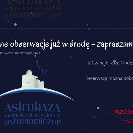
e obserwacje już w środę - zapraszam
ikowano: 08 czerwiec 2021
Już w najbliższą środ
Rezerwacji można dokon
PRZYPOMI
UST