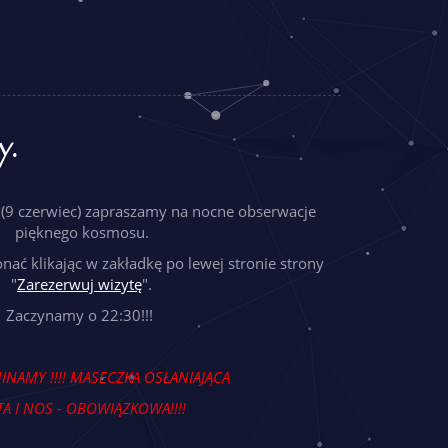
y.
ę (9 czerwiec) zapraszamy na nocne obserwacje
pięknego kosmosu.
ać klikając w zakładkę po lewej stronie strony
"
Zarezerwuj wizytę
".
Zaczynamy o 22:30!!!
NAMY !!!!
MASECZKA OSŁANIAJĄCA
A I NOS - OBOWIĄZKOWA!!!!