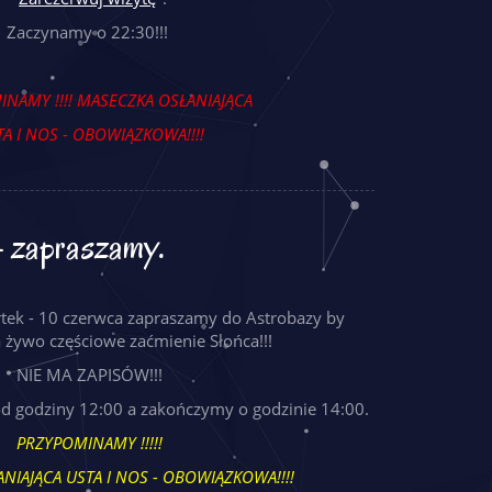
Zaczynamy o 22:30!!!
NAMY !!!!
MASECZKA OSŁANIAJĄCA
A I NOS - OBOWIĄZKOWA!!!!
- zapraszamy.
rtek - 10 czerwca zapraszamy do Astrobazy by
 żywo częściowe zaćmienie Słońca!!!
NIE MA ZAPISÓW!!!
 godziny 12:00 a zakończymy o godzinie 14:00.
PRZYPOMINAMY !!!!!
NIAJĄCA USTA I NOS - OBOWIĄZKOWA!!!!