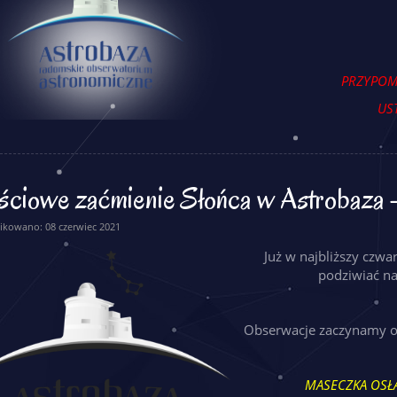
PRZYPOMI
UST
ściowe zaćmienie Słońca w Astrobaza 
ikowano: 08 czerwiec 2021
Już w najbliższy czwa
podziwiać na
Obserwacje zaczynamy od
MASECZKA OSŁA