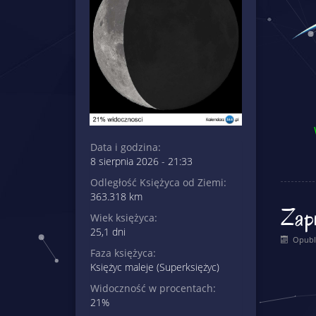
Data i godzina:
8 sierpnia 2026 - 21:33
Odległość Księżyca od Ziemi:
363.318 km
Zap
Wiek księżyca:
25,1 dni
Opubl
Faza księżyca:
Księżyc maleje (Superksiężyc)
Widoczność w procentach:
21%