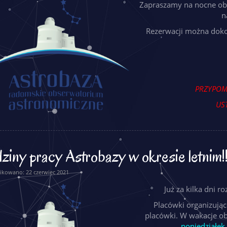
Zapraszamy na nocne obs
n
Rezerwacji można dokon
PRZYPOMI
UST
iny pracy Astrobazy w okresie letnim!!
ikowano: 22 czerwiec 2021
Już za kilka dni 
Placówki organizują
placówki. W wakacje o
poniedziałek 