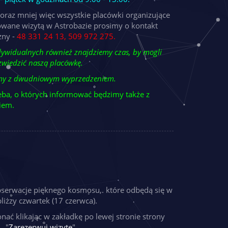
oraz mniej więc wszystkie placówki organizujące
owane wizytą w Astrobazie prosimy o kontakt
zny -
48 331 24 13, 509 972 275.
dywidualnych również znajdziemy czas, by mogli
zwiedzić naszą placówkę.
emy z dwudniowym wyprzedzeniem.
ieba, o których informować będzimy także z
iem.
erwacje pięknego kosmosu,. które odbędą się w
liżzy czwartek (17 czerwca).
ać klikając w zakładkę po lewej stronie strony
"
Zarezerwuj wizytę
".