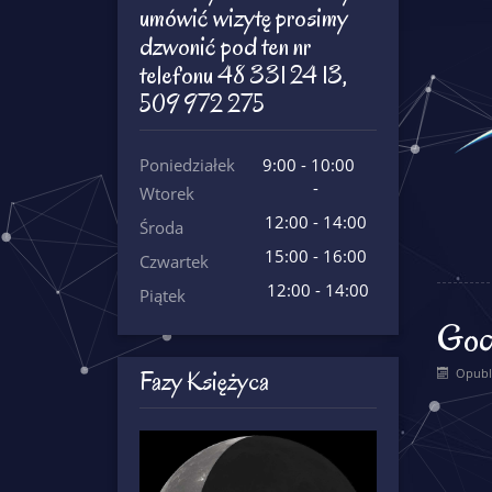
umówić wizytę prosimy
dzwonić pod ten nr
telefonu 48 331 24 13,
509 972 275
Poniedziałek
9:00 - 10:00
-
Wtorek
12:00 - 14:00
Środa
15:00 - 16:00
Czwartek
12:00 - 14:00
Piątek
Godz
Fazy Księżyca
Opubl