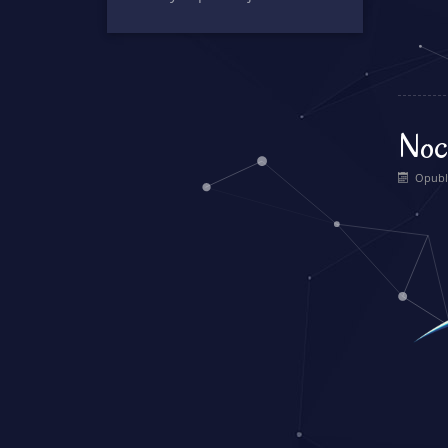
Nocn
Opubl