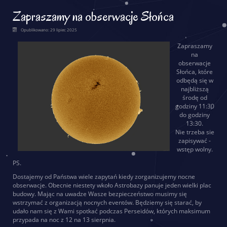
Zapraszamy na obserwacje Słońca
Opublikowano: 29 lipiec 2025
Zapraszamy
na
obserwacje
Słońca, które
odbędą się w
najbliższą
środę od
godziny 11:30
do godziny
13:30.
Nie trzeba sie
zapisywać -
wstęp wolny.
PS.
Dostajemy od Państwa wiele zapytań kiedy zorganizujemy nocne
obserwacje. Obecnie niestety wkoło Astrobazy panuje jeden wielki plac
budowy. Mając na uwadze Wasze bezpieczeństwo musimy się
wstrzymać z organizacją nocnych eventów. Będziemy się starać, by
udało nam się z Wami spotkać podczas Perseidów, których maksimum
przypada na noc z 12 na 13 sierpnia.