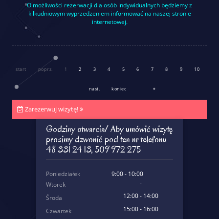
O możliwości rezerwacji dla osób indywidualnych będziemy z
kilkudniowym wyprzedzeniem informować na naszej stronie
internetowej.
start
poprz.
1
2
3
4
5
6
7
8
9
10
nast.
koniec
Zarezerwuj wizytę!
Godziny otwarcia/ Aby umówić wizytę
prosimy dzwonić pod ten nr telefonu
48 331 24 13, 509 972 275
Poniedziałek
9:00 - 10:00
-
Wtorek
12:00 - 14:00
Środa
15:00 - 16:00
Czwartek