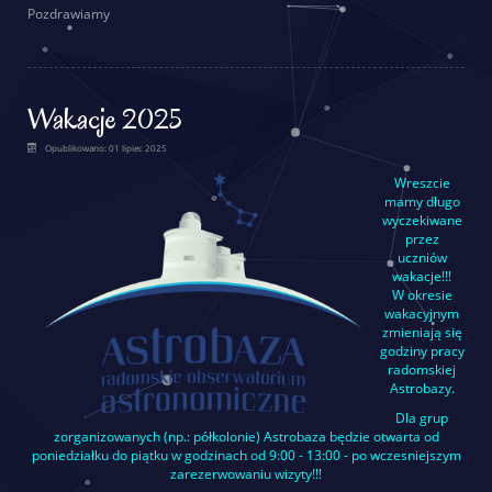
Pozdrawiamy
Wakacje 2025
Opublikowano: 01 lipiec 2025
Wreszcie
mamy długo
wyczekiwane
przez
uczniów
wakacje!!!
W okresie
wakacyjnym
zmieniają się
godziny pracy
radomskiej
Astrobazy.
Dla grup
zorganizowanych (np.: półkolonie) Astrobaza będzie otwarta od
poniedziałku do piątku w godzinach od 9:00 - 13:00 - po wczesniejszym
zarezerwowaniu wizyty!!!