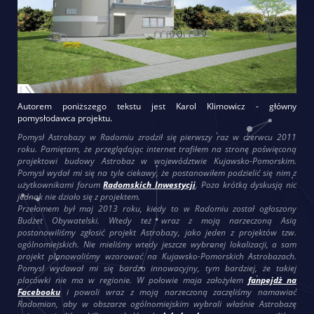
Autorem poniższego tekstu jest Karol Klimowicz - główny
pomysłodawca projektu.
Pomysł Astrobazy w Radomiu zrodził się pierwszy raz w czerwcu 2011
roku. Pamiętam, że przeglądając internet trafiłem na stronę poświęconą
projektowi budowy Astrobaz w województwie Kujawsko-Pomorskim.
Pomysł wydał mi się na tyle ciekawy, że postanowiłem podzielić się nim z
użytkownikami forum
Radomskich Inwestycji
. Poza krótką dyskusją nic
jednak nie działo się z projektem.
Przełomem był maj 2013 roku, kiedy to w Radomiu został ogłoszony
Budżet Obywatelski. Wtedy też wraz z moją narzeczoną Asią
postanowiliśmy zgłosić projekt Astrobazy, jako jeden z projektów tzw.
ogólnomiejskich. Nie mieliśmy wtedy jeszcze wybranej lokalizacji, a sam
projekt planowaliśmy wzorować na Kujawsko-Pomorskich Astrobazach.
Pomysł wydawał mi się bardzo innowacyjny, tym bardziej, że takiej
placówki nie ma w regionie. W połowie maja założyłem
fanpejdż na
Facebooku
i powoli wraz z moją narzeczoną zaczęliśmy namawiać
Radomian, aby w obszarze ogólnomiejskim wybrali właśnie Astrobazę