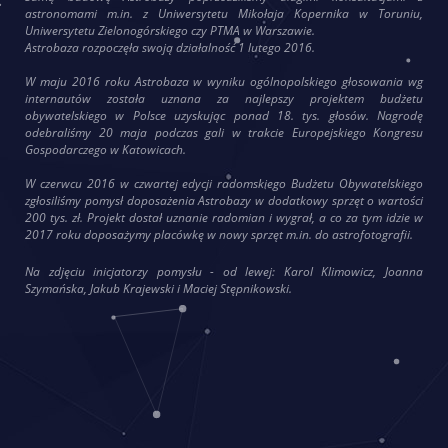
astronomami m.in. z Uniwersytetu Mikołaja Kopernika w Toruniu,
Uniwersytetu Zielonogórskiego czy PTMA w Warszawie.
Astrobaza rozpoczęła swoją działalność 1 lutego 2016.
W maju 2016 roku Astrobaza w wyniku ogólnopolskiego głosowania wg
internautów została uznana za najlepszy projektem budżetu
obywatelskiego w Polsce uzyskując ponad 18. tys. głosów. Nagrodę
odebraliśmy 20 maja podczas gali w trakcie Europejskiego Kongresu
Gospodarczego w Katowicach.
W czerwcu 2016 w czwartej edycji radomskiego Budżetu Obywatelskieg
o
zgłosiliśmy pomysł doposażenia Astrobazy w dodatkowy sprzęt o wartości
200 tys. zł. Projekt dostał uznanie radomian i wygrał, a co za tym idzie w
2017 roku doposażymy placówkę w nowy sprzęt m.in. do astrofotografii.
Na zdjęciu inicjatorzy pomysłu - od lewej: Karol Klimowicz, Joanna
Szymańska, Jakub Krajewski i Maciej Stępnikowski.