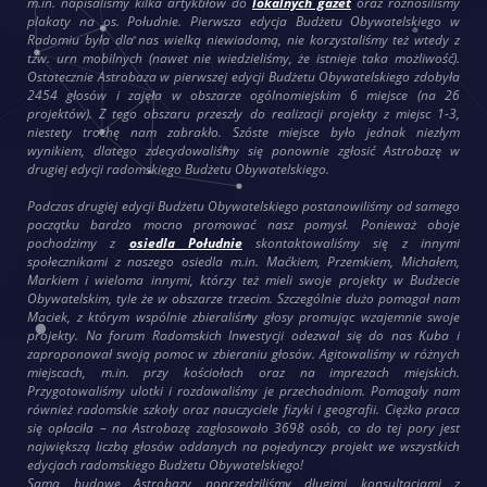
m.in. napisaliśmy kilka artykułów do
lokalnych gazet
oraz roznosiliśmy
plakaty na os. Południe. Pierwsza edycja Budżetu Obywatelskiego w
Radomiu była dla nas wielką niewiadomą, nie korzystaliśmy też wtedy z
tzw. urn mobilnych (nawet nie wiedzieliśmy, że istnieje taka możliwość).
Ostatecznie Astrobaza w pierwszej edycji Budżetu Obywatelskiego zdobyła
2454 głosów i zajęła w obszarze ogólnomiejskim 6 miejsce (na 26
projektów). Z tego obszaru przeszły do realizacji projekty z miejsc 1-3,
niestety trochę nam zabrakło. Szóste miejsce było jednak niezłym
wynikiem, dlatego zdecydowaliśmy się ponownie zgłosić Astrobazę w
drugiej edycji radomskiego Budżetu Obywatelskiego.
Podczas drugiej edycji Budżetu Obywatelskiego postanowiliśmy od samego
początku bardzo mocno promować nasz pomysł. Ponieważ oboje
pochodzimy z
osiedla Południe
skontaktowaliśmy się z innymi
społecznikami z naszego osiedla m.in. Maćkiem, Przemkiem, Michałem,
Markiem i wieloma innymi, którzy też mieli swoje projekty w Budżecie
Obywatelskim, tyle że w obszarze trzecim. Szczególnie dużo pomagał nam
Maciek, z którym wspólnie zbieraliśmy głosy promując wzajemnie swoje
projekty. Na forum Radomskich Inwestycji odezwał się do nas Kuba i
zaproponował swoją pomoc w zbieraniu głosów. Agitowaliśmy w różnych
miejscach, m.in. przy kościołach oraz na imprezach miejskich.
Przygotowaliśmy ulotki i rozdawaliśmy je przechodniom. Pomagały nam
również radomskie szkoły oraz nauczyciele fizyki i geografii. Ciężka praca
się opłaciła – na Astrobazę zagłosowało 3698 osób, co do tej pory jest
największą liczbą głosów oddanych na pojedynczy projekt we wszystkich
edycjach radomskiego Budżetu Obywatelskiego!
Samą budowę Astrobazy poprzedziliśmy długimi konsultacjami z